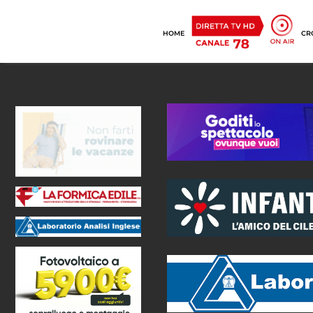
HOME
CR