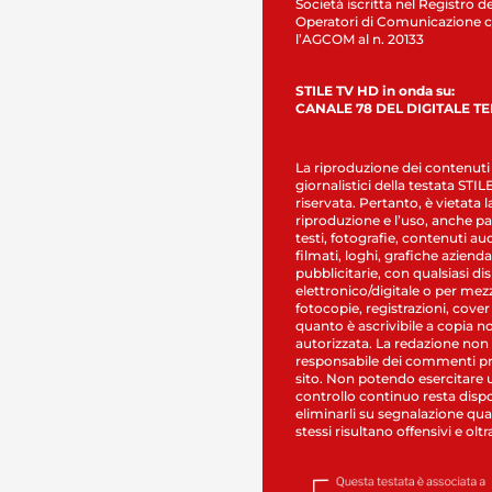
Società iscritta nel Registro de
Operatori di Comunicazione c
l’AGCOM al n. 20133
STILE TV HD in onda su:
CANALE 78 DEL DIGITALE T
La riproduzione dei contenuti
giornalistici della testata STI
riservata. Pertanto, è vietata l
riproduzione e l’uso, anche par
testi, fotografie, contenuti au
filmati, loghi, grafiche aziendal
pubblicitarie, con qualsiasi di
elettronico/digitale o per mez
fotocopie, registrazioni, cover
quanto è ascrivibile a copia n
autorizzata. La redazione non
responsabile dei commenti pr
sito. Non potendo esercitare 
controllo continuo resta dispo
eliminarli su segnalazione qual
stessi risultano offensivi e oltr