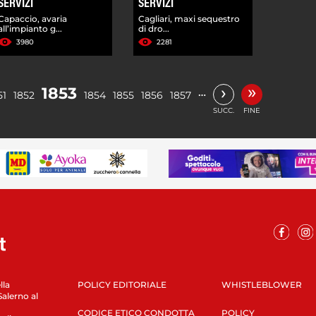
SERVIZI
SERVIZI
Capaccio, avaria
Cagliari, maxi sequestro
all’impianto g...
di dro...
3980
2281
»
›
1853
…
51
1852
1854
1855
1856
1857
SUCC.
FINE
lla
POLICY EDITORIALE
WHISTLEBLOWER
Salerno al
CODICE ETICO CONDOTTA
POLICY