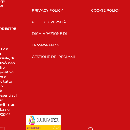
gli
/o
PRIVACY POLICY
COOKIE POLICY
POLICY DIVERSITÀ
ERRESTRE
DICHIARAZIONE DI
TRASPARENZA
LETV è
a
GESTIONE DEI RECLAMI
ziale, di
dio/video,
i e
spositivo
zo di
 e tutto
on
 è
esenti sul
un
nibile ad
ora gli
aggiosi.