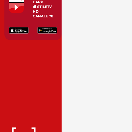
L’APP
di STILETV
HD
CANALE 78