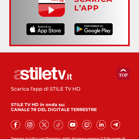
L’APP
Scarica l'app di STILE TV HD
STILE TV HD in onda su:
CANALE 78 DEL DIGITALE TERRESTRE
Testata iscritta nel Registro della Stampa presso il Tribunale di