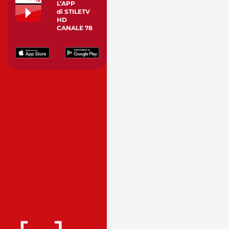
L’APP
di STILETV
HD
CANALE 78