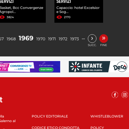
SERVIZI
SERVIZI
Basket, Bcc Convergenze
Capaccio: hotel Excelsior
Agropol...
e Sog...
3824
2170
»
›
1969
…
67
1968
1970
1971
1972
1973
SUCC.
FINE
lla
POLICY EDITORIALE
WHISTLEBLOWER
Salerno al
CODICE ETICO CONDOTTA
POLICY