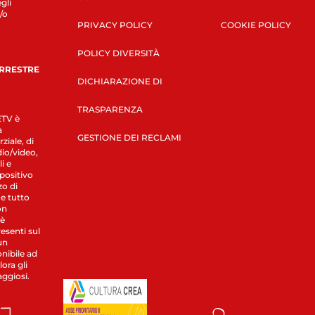
gli
/o
PRIVACY POLICY
COOKIE POLICY
POLICY DIVERSITÀ
ERRESTRE
DICHIARAZIONE DI
TRASPARENZA
LETV è
a
GESTIONE DEI RECLAMI
ziale, di
dio/video,
i e
spositivo
zo di
 e tutto
on
 è
esenti sul
un
nibile ad
ora gli
aggiosi.