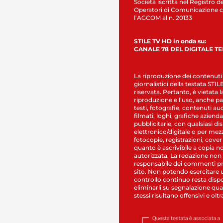
Società iscritta nel Registro de
Operatori di Comunicazione c
l’AGCOM al n. 20133
STILE TV HD in onda su:
CANALE 78 DEL DIGITALE T
La riproduzione dei contenuti
giornalistici della testata STI
riservata. Pertanto, è vietata l
riproduzione e l’uso, anche par
testi, fotografie, contenuti au
filmati, loghi, grafiche aziendal
pubblicitarie, con qualsiasi di
elettronico/digitale o per mez
fotocopie, registrazioni, cover
quanto è ascrivibile a copia n
autorizzata. La redazione non
responsabile dei commenti pr
sito. Non potendo esercitare 
controllo continuo resta dispo
eliminarli su segnalazione qual
stessi risultano offensivi e oltr