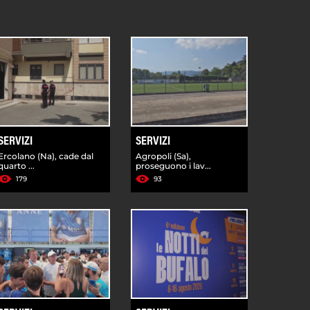
SERVIZI
SERVIZI
Ercolano (Na), cade dal
Agropoli (Sa),
quarto ...
proseguono i lav...
179
93