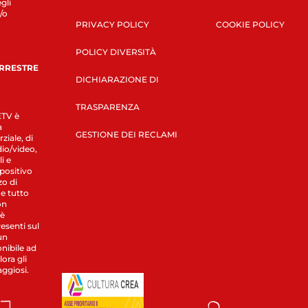
gli
/o
PRIVACY POLICY
COOKIE POLICY
POLICY DIVERSITÀ
ERRESTRE
DICHIARAZIONE DI
TRASPARENZA
LETV è
a
GESTIONE DEI RECLAMI
ziale, di
dio/video,
i e
spositivo
zo di
 e tutto
on
 è
esenti sul
un
nibile ad
ora gli
aggiosi.