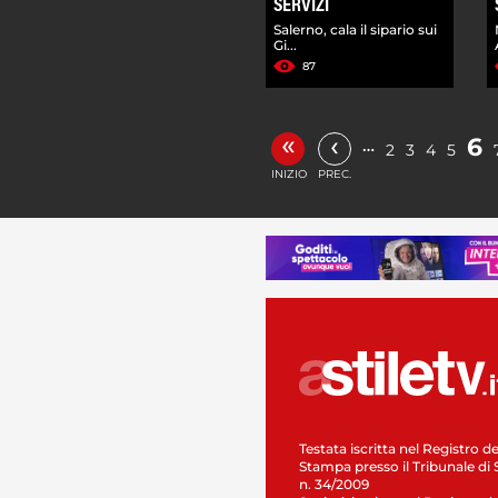
SERVIZI
Salerno, cala il sipario sui
Gi...
87
«
‹
6
…
2
3
4
5
INIZIO
PREC.
Testata iscritta nel Registro de
Stampa presso il Tribunale di 
n. 34/2009