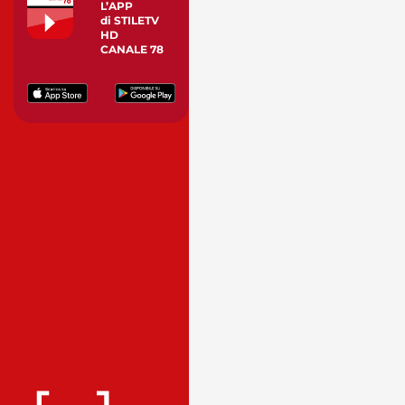
L’APP
di STILETV
HD
CANALE 78