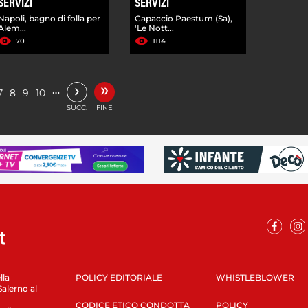
SERVIZI
SERVIZI
Napoli, bagno di folla per
Capaccio Paestum (Sa),
Alem...
'Le Nott...
70
1114
»
›
…
7
8
9
10
SUCC.
FINE
lla
POLICY EDITORIALE
WHISTLEBLOWER
Salerno al
CODICE ETICO CONDOTTA
POLICY