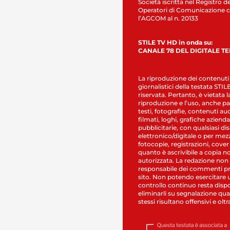
Società iscritta nel Registro de
Operatori di Comunicazione c
l’AGCOM al n. 20133
STILE TV HD in onda su:
CANALE 78 DEL DIGITALE T
La riproduzione dei contenuti
giornalistici della testata STI
riservata. Pertanto, è vietata l
riproduzione e l’uso, anche par
testi, fotografie, contenuti au
filmati, loghi, grafiche aziendal
pubblicitarie, con qualsiasi di
elettronico/digitale o per mez
fotocopie, registrazioni, cover
quanto è ascrivibile a copia n
autorizzata. La redazione non
responsabile dei commenti pr
sito. Non potendo esercitare 
controllo continuo resta dispo
eliminarli su segnalazione qual
stessi risultano offensivi e oltr