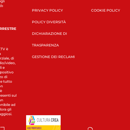
gli
/o
PRIVACY POLICY
COOKIE POLICY
POLICY DIVERSITÀ
ERRESTRE
DICHIARAZIONE DI
TRASPARENZA
LETV è
a
GESTIONE DEI RECLAMI
ziale, di
dio/video,
i e
spositivo
zo di
 e tutto
on
 è
esenti sul
un
nibile ad
ora gli
aggiosi.