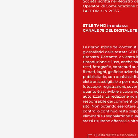
Società iscritta nel Registro de
Operatori di Comunicazione c
l’AGCOM al n. 20133
STILE TV HD in onda su:
CANALE 78 DEL DIGITALE T
La riproduzione dei contenuti
giornalistici della testata STI
riservata. Pertanto, è vietata l
riproduzione e l’uso, anche par
testi, fotografie, contenuti au
filmati, loghi, grafiche aziendal
pubblicitarie, con qualsiasi di
elettronico/digitale o per mez
fotocopie, registrazioni, cover
quanto è ascrivibile a copia n
autorizzata. La redazione non
responsabile dei commenti pr
sito. Non potendo esercitare 
controllo continuo resta dispo
eliminarli su segnalazione qual
stessi risultano offensivi e oltr