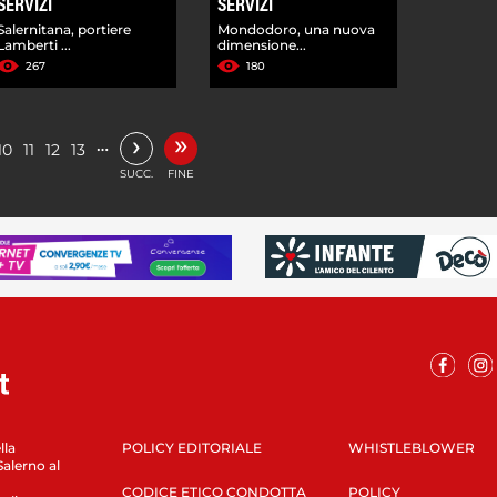
SERVIZI
SERVIZI
Salernitana, portiere
Mondodoro, una nuova
Lamberti ...
dimensione...
267
180
»
›
…
10
11
12
13
SUCC.
FINE
lla
POLICY EDITORIALE
WHISTLEBLOWER
Salerno al
CODICE ETICO CONDOTTA
POLICY