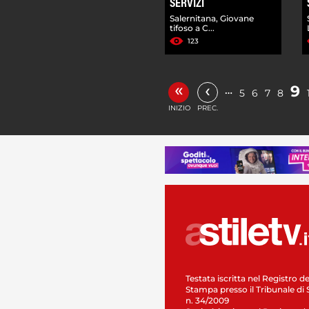
SERVIZI
Salernitana, Giovane
tifoso a C...
123
«
‹
9
…
5
6
7
8
INIZIO
PREC.
Testata iscritta nel Registro de
Stampa presso il Tribunale di 
n. 34/2009