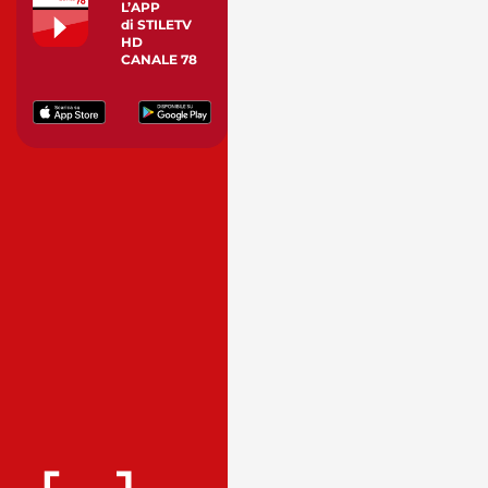
L’APP
di STILETV
HD
CANALE 78