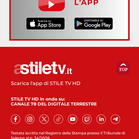
L’APP
Scarica l'app di STILE TV HD
STILE TV HD in onda su:
CANALE 78 DEL DIGITALE TERRESTRE
Testata iscritta nel Registro della Stampa presso il Tribunale di
Salerno al n. 34/2009