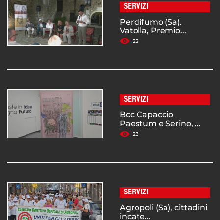
SERVIZI
Perdifumo (Sa).
Vatolla, Premio...
22
SERVIZI
Bcc Capaccio
Paestum e Serino, ...
23
SERVIZI
Agropoli (Sa), cittadini
incate...