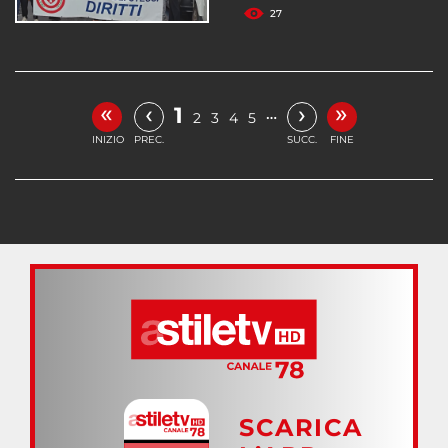
27
«
»
‹
›
1
…
2
3
4
5
INIZIO
PREC.
SUCC.
FINE
SCARICA