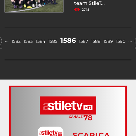
team StileT...
2745
1586
…
…
1582
1583
1584
1585
1587
1588
1589
1590
C.
SCARICA