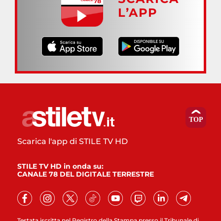
L’APP
Scarica l'app di STILE TV HD
STILE TV HD in onda su:
CANALE 78 DEL DIGITALE TERRESTRE
Testata iscritta nel Registro della Stampa presso il Tribunale di