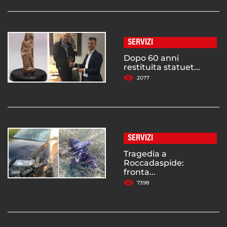
SERVIZI
Dopo 60 anni
restituita statuet...
2077
SERVIZI
Tragedia a
Roccadaspide:
fronta...
7398