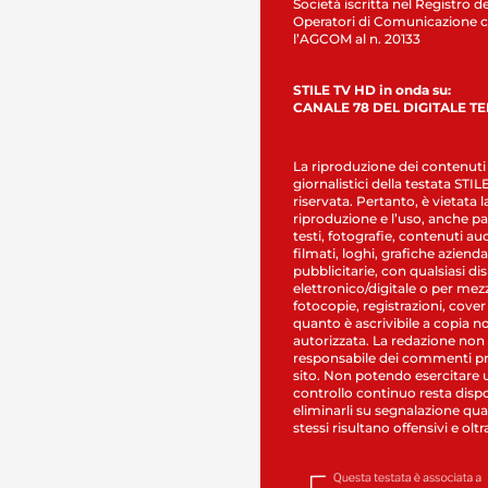
Società iscritta nel Registro de
Operatori di Comunicazione c
l’AGCOM al n. 20133
STILE TV HD in onda su:
CANALE 78 DEL DIGITALE T
La riproduzione dei contenuti
giornalistici della testata STI
riservata. Pertanto, è vietata l
riproduzione e l’uso, anche par
testi, fotografie, contenuti au
filmati, loghi, grafiche aziendal
pubblicitarie, con qualsiasi di
elettronico/digitale o per mez
fotocopie, registrazioni, cover
quanto è ascrivibile a copia n
autorizzata. La redazione non
responsabile dei commenti pr
sito. Non potendo esercitare 
controllo continuo resta dispo
eliminarli su segnalazione qual
stessi risultano offensivi e oltr