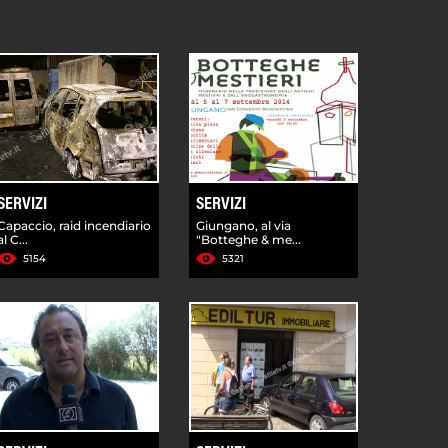
SERVIZI
SERVIZI
Capaccio, raid incendiario
Giungano, al via
al C...
"Botteghe & me...
5154
5321