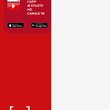
L’APP
di STILETV
HD
CANALE 78