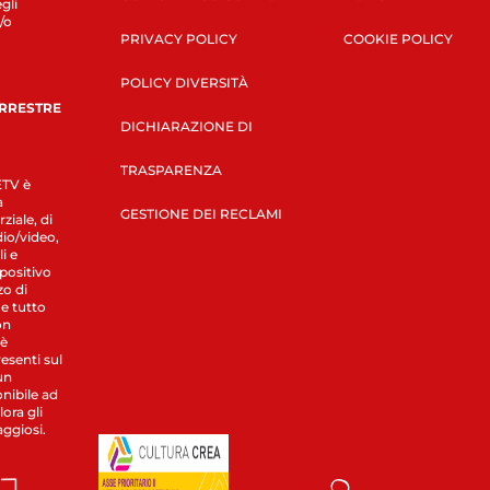
gli
/o
PRIVACY POLICY
COOKIE POLICY
POLICY DIVERSITÀ
ERRESTRE
DICHIARAZIONE DI
TRASPARENZA
LETV è
a
GESTIONE DEI RECLAMI
ziale, di
dio/video,
i e
spositivo
zo di
 e tutto
on
 è
esenti sul
un
nibile ad
ora gli
aggiosi.