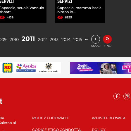
SERVIZI
SERVIZI
Capaccio, scuola Vannulo
Capaccio, mamma lascia
abbatt...
bimbo in...
4138
6825
»
›
2011
…
009
2010
2012
2013
2014
2015
SUCC.
FINE
lla
POLICY EDITORIALE
WHISTLEBLOWER
Salerno al
CODICE ETICO CONDOTTA
POLICY