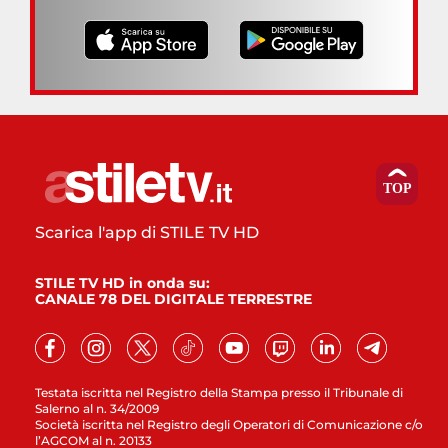
Scarica l'app di STILE TV HD
STILE TV HD in onda su:
CANALE 78 DEL DIGITALE TERRESTRE
Testata iscritta nel Registro della Stampa presso il Tribunale di
Salerno al n. 34/2009
Società iscritta nel Registro degli Operatori di Comunicazione c/o
l’AGCOM al n. 20133