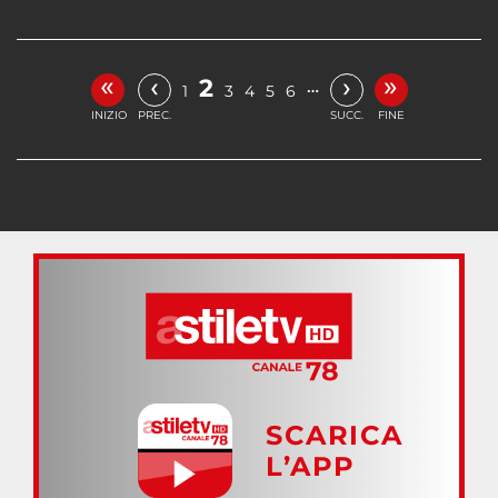
«
»
‹
›
2
…
1
3
4
5
6
INIZIO
PREC.
SUCC.
FINE
SCARICA
L’APP