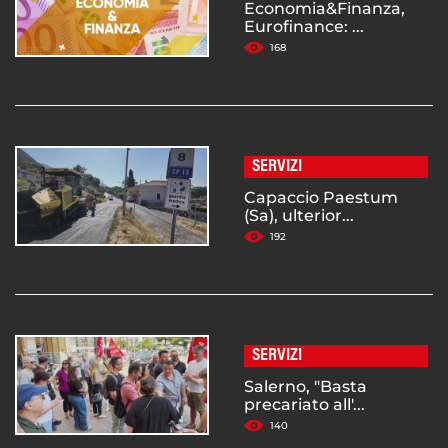
Economia&Finanza,
Eurofinance: ...
168
SERVIZI
Capaccio Paestum
(Sa), ulterior...
192
SERVIZI
Salerno, "Basta
precariato all'...
140