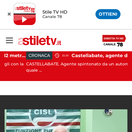
Stile TV HD
OTTIENI
Canale 78
Castellabate, barca di 12 metri resta incastrata sugli scogli: salvate 9 persone
CRONACA
15:19
con la
CASTELLABATE. Agente spintonato da un automobilista
quale ...