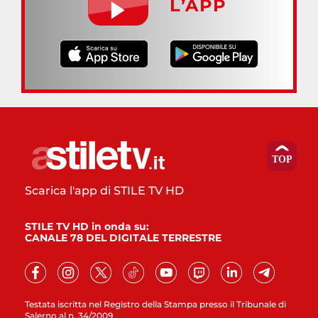
L’APP
Scarica l'app di STILE TV HD
STILE TV HD in onda su:
CANALE 78 DEL DIGITALE TERRESTRE
Testata iscritta nel Registro della Stampa presso il Tribunale di
Salerno al n. 34/2009