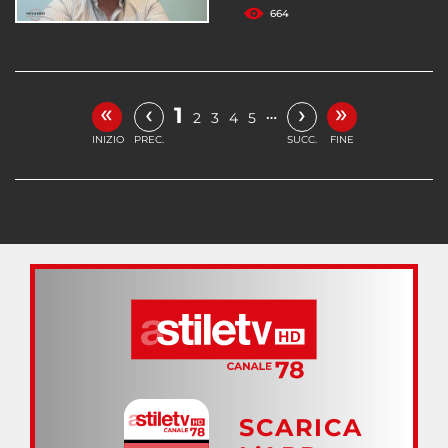
664
«
»
‹
›
1
…
2
3
4
5
INIZIO
PREC.
SUCC.
FINE
SCARICA