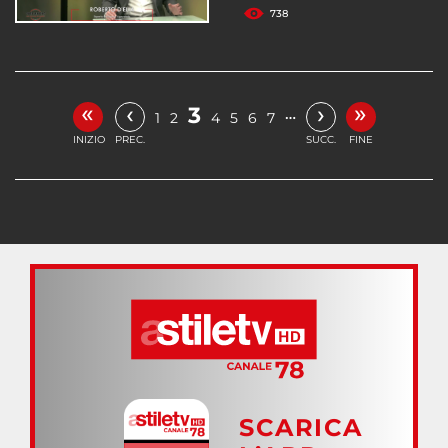
738
«
»
‹
›
3
…
1
2
4
5
6
7
INIZIO
PREC.
SUCC.
FINE
SCARICA