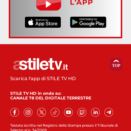
L’APP
Scarica l'app di STILE TV HD
STILE TV HD in onda su:
CANALE 78 DEL DIGITALE TERRESTRE
Testata iscritta nel Registro della Stampa presso il Tribunale di
Salerno al n. 34/2009