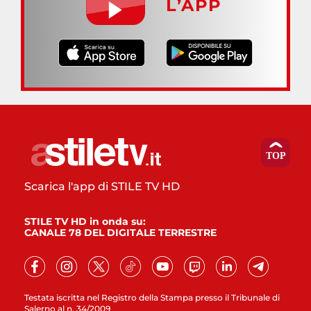
L’APP
Scarica l'app di STILE TV HD
STILE TV HD in onda su:
CANALE 78 DEL DIGITALE TERRESTRE
Testata iscritta nel Registro della Stampa presso il Tribunale di
Salerno al n. 34/2009