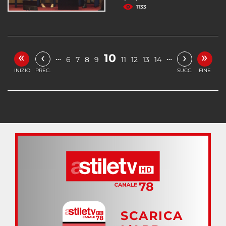
1133
«
»
‹
›
10
…
…
6
7
8
9
11
12
13
14
INIZIO
PREC.
SUCC.
FINE
SCARICA