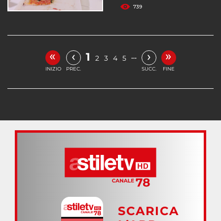
739
«
»
‹
›
1
…
2
3
4
5
INIZIO
PREC.
SUCC.
FINE
SCARICA