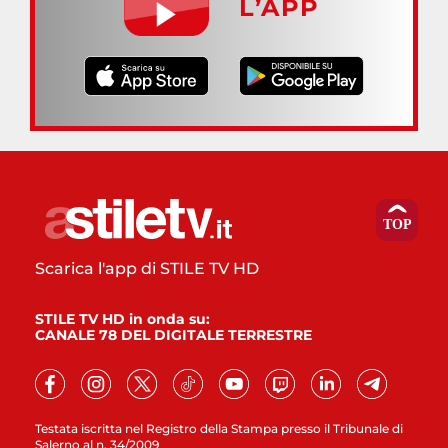
L’APP
Scarica l'app di STILE TV HD
STILE TV HD in onda su:
CANALE 78 DEL DIGITALE TERRESTRE
Testata iscritta nel Registro della Stampa presso il Tribunale di
Salerno al n. 34/2009