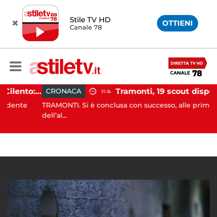
Stile TV HD
OTTIENI
Canale 78
Incidente agricolo nel Cilento: trattore si ribalta, muore 71enne
CRONACA
15:14
nte
TRAMONTI. Si è conclusa con successo, alle prime luci
dell’al...