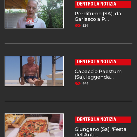
DENTRO LA NOTIZIA
Perdifumo (SA), da
Garlasco a P...
524
DENTRO LA NOTIZIA
Capaccio Paestum
(Sa), leggenda...
845
DENTRO LA NOTIZIA
Giungano (Sa), 'Festa
dell'Anti...