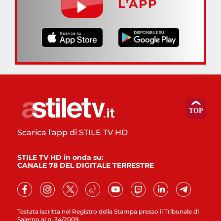
L’APP
Scarica l'app di STILE TV HD
STILE TV HD in onda su:
CANALE 78 DEL DIGITALE TERRESTRE
Testata iscritta nel Registro della Stampa presso il Tribunale di
Salerno al n. 34/2009