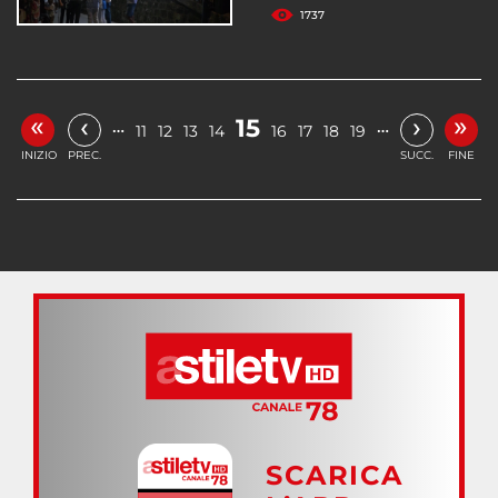
1737
«
»
‹
›
15
…
…
11
12
13
14
16
17
18
19
INIZIO
PREC.
SUCC.
FINE
SCARICA