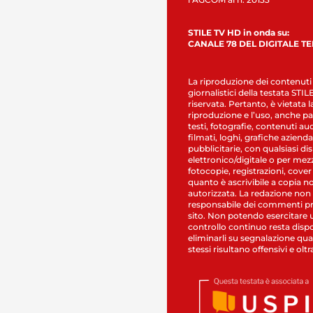
STILE TV HD in onda su:
CANALE 78 DEL DIGITALE T
La riproduzione dei contenuti
giornalistici della testata STI
riservata. Pertanto, è vietata l
riproduzione e l’uso, anche par
testi, fotografie, contenuti au
filmati, loghi, grafiche aziendal
pubblicitarie, con qualsiasi di
elettronico/digitale o per mez
fotocopie, registrazioni, cover
quanto è ascrivibile a copia n
autorizzata. La redazione non
responsabile dei commenti pr
sito. Non potendo esercitare 
controllo continuo resta dispo
eliminarli su segnalazione qual
stessi risultano offensivi e oltr