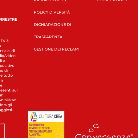
POLICY DIVERSITÀ
ERRESTRE
DICHIARAZIONE DI
TRASPARENZA
LETV è
a
GESTIONE DEI RECLAMI
ziale, di
dio/video,
i e
spositivo
zo di
 e tutto
on
 è
esenti sul
un
nibile ad
ora gli
aggiosi.