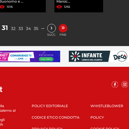
Buonomo e ...
Marsic...
1016
1292
»
›
31
…
32
33
34
35
SUCC.
FINE
lla
POLICY EDITORIALE
WHISTLEBLOWER
Salerno al
CODICE ETICO CONDOTTA
POLICY
gli
/o
PRIVACY POLICY
COOKIE POLICY