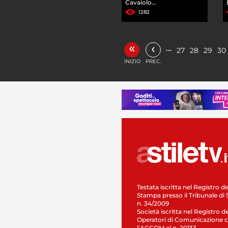
Cavaiolo...
1282
«
‹
…
27
28
29
30
INIZIO
PREC.
Testata iscritta nel Registro de
Stampa presso il Tribunale di 
n. 34/2009
Società iscritta nel Registro de
Operatori di Comunicazione c
l’AGCOM al n. 20133