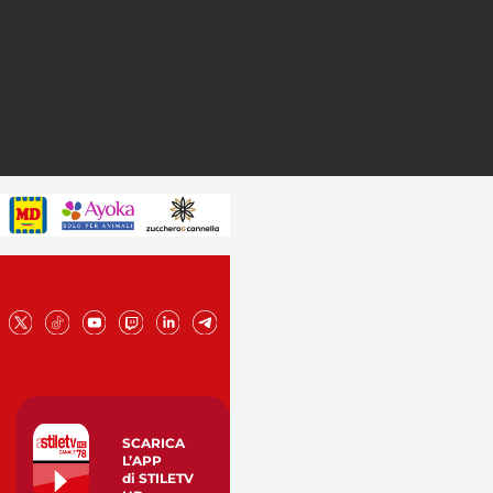
SCARICA
L’APP
di STILETV