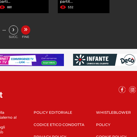
parti...
partit...
881
532
»
›
…
SUCC.
FINE
lla
POLICY EDITORIALE
WHISTLEBLOWER
Salerno al
CODICE ETICO CONDOTTA
POLICY
gli
/o
PRIVACY POLICY
COOKIE POLICY