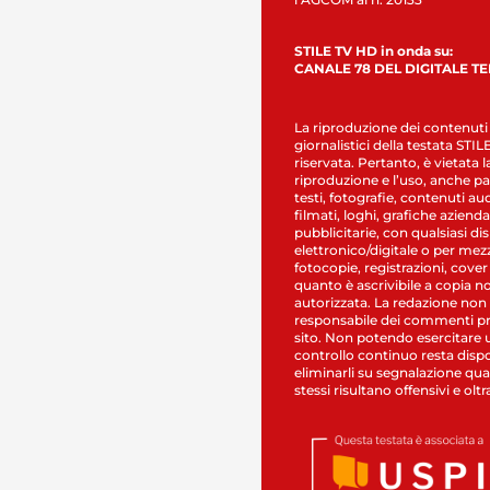
STILE TV HD in onda su:
CANALE 78 DEL DIGITALE T
La riproduzione dei contenuti
giornalistici della testata STI
riservata. Pertanto, è vietata l
riproduzione e l’uso, anche par
testi, fotografie, contenuti au
filmati, loghi, grafiche aziendal
pubblicitarie, con qualsiasi di
elettronico/digitale o per mez
fotocopie, registrazioni, cover
quanto è ascrivibile a copia n
autorizzata. La redazione non
responsabile dei commenti pr
sito. Non potendo esercitare 
controllo continuo resta dispo
eliminarli su segnalazione qual
stessi risultano offensivi e oltr