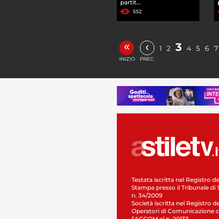
partit...
552
«
‹
3
1
2
4
5
6
7
INIZIO
PREC.
Testata iscritta nel Registro de
Stampa presso il Tribunale di 
n. 34/2009
Società iscritta nel Registro de
Operatori di Comunicazione c
l’AGCOM al n. 20133