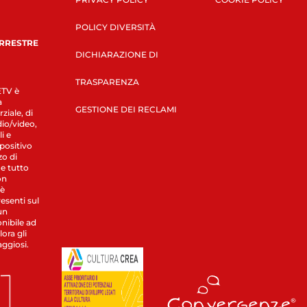
POLICY DIVERSITÀ
ERRESTRE
DICHIARAZIONE DI
TRASPARENZA
LETV è
a
GESTIONE DEI RECLAMI
ziale, di
dio/video,
i e
spositivo
zo di
 e tutto
on
 è
esenti sul
un
nibile ad
ora gli
aggiosi.