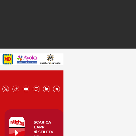
SCARICA
L’APP
di STILETV