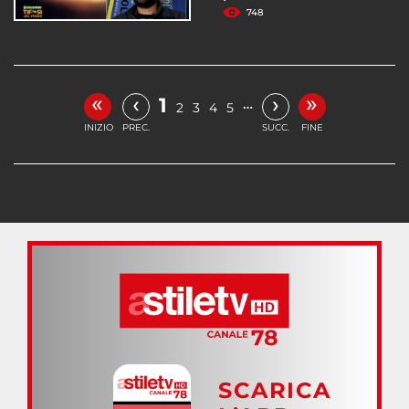
748
«
»
‹
›
1
…
2
3
4
5
INIZIO
PREC.
SUCC.
FINE
SCARICA