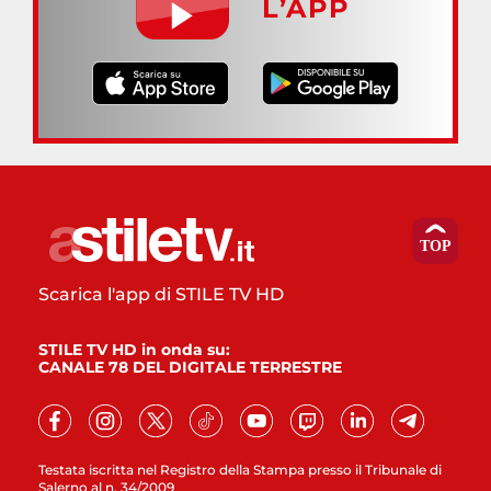
L’APP
Scarica l'app di STILE TV HD
STILE TV HD in onda su:
CANALE 78 DEL DIGITALE TERRESTRE
Testata iscritta nel Registro della Stampa presso il Tribunale di
Salerno al n. 34/2009