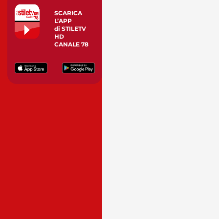
SCARICA
L’APP
di STILETV
HD
CANALE 78