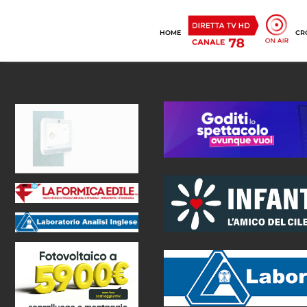
HOME
CR