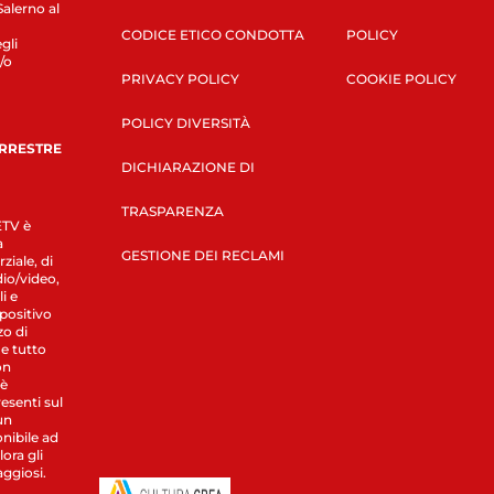
Salerno al
CODICE ETICO CONDOTTA
POLICY
gli
/o
PRIVACY POLICY
COOKIE POLICY
POLICY DIVERSITÀ
ERRESTRE
DICHIARAZIONE DI
TRASPARENZA
LETV è
a
GESTIONE DEI RECLAMI
ziale, di
dio/video,
i e
spositivo
zo di
 e tutto
on
 è
esenti sul
un
nibile ad
ora gli
aggiosi.