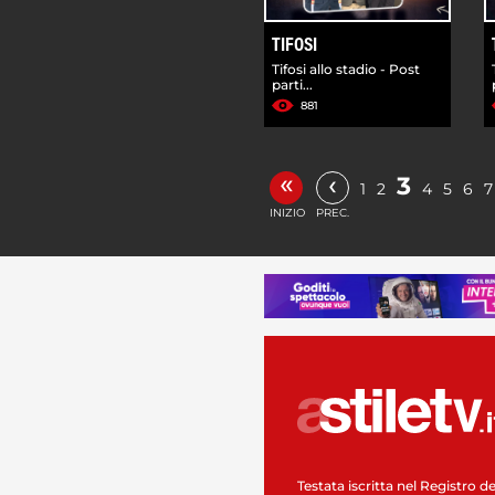
TIFOSI
Tifosi allo stadio - Post
parti...
881
«
‹
3
1
2
4
5
6
7
INIZIO
PREC.
Testata iscritta nel Registro de