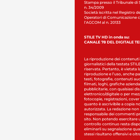
Stampa presso il Tribunale di 
n. 34/2009
Società iscritta nel Registro de
Operatori di Comunicazione c
l’AGCOM al n. 20133
STILE TV HD in onda su:
CANALE 78 DEL DIGITALE T
La riproduzione dei contenuti
giornalistici della testata STI
riservata. Pertanto, è vietata l
riproduzione e l’uso, anche par
testi, fotografie, contenuti au
filmati, loghi, grafiche aziendal
pubblicitarie, con qualsiasi di
elettronico/digitale o per mez
fotocopie, registrazioni, cover
quanto è ascrivibile a copia n
autorizzata. La redazione non
responsabile dei commenti pr
sito. Non potendo esercitare 
controllo continuo resta dispo
eliminarli su segnalazione qual
stessi risultano offensivi e oltr