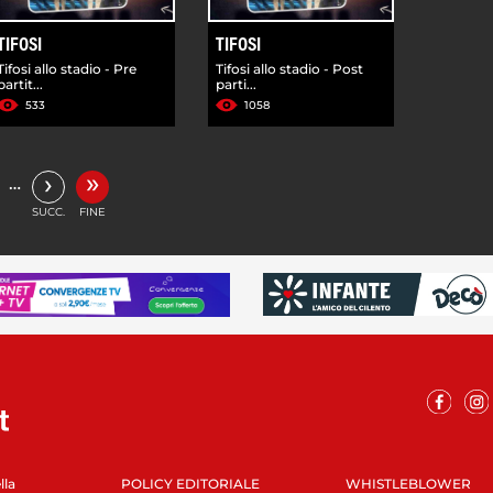
TIFOSI
TIFOSI
Tifosi allo stadio - Pre
Tifosi allo stadio - Post
partit...
parti...
533
1058
»
›
…
SUCC.
FINE
lla
POLICY EDITORIALE
WHISTLEBLOWER