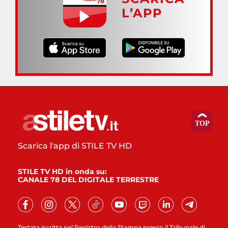
L’APP
Scarica l'app di STILE TV HD
STILE TV HD in onda su:
CANALE 78 DEL DIGITALE TERRESTRE
Testata iscritta nel Registro della Stampa presso il Tribunale di