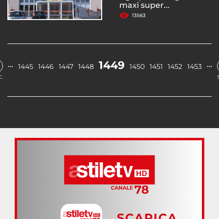
maxi super...
13563
1449
…
…
1445
1446
1447
1448
1450
1451
1452
1453
.
SCARICA