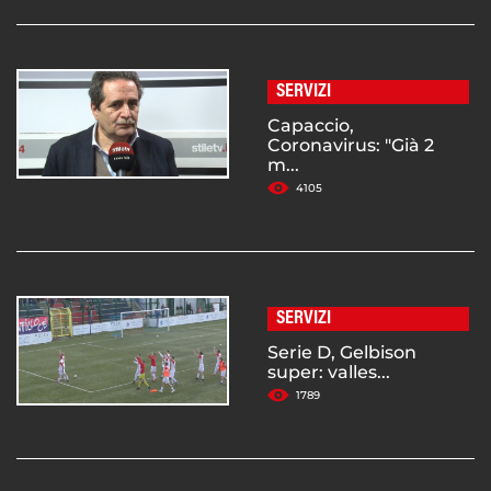
SERVIZI
Capaccio,
Coronavirus: "Già 2
m...
4105
SERVIZI
Serie D, Gelbison
super: valles...
1789