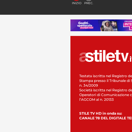
INIZIO
PREC.
Testata iscritta nel Registro de
Stampa presso il Tribunale di 
n. 34/2009
Società iscritta nel Registro de
Operatori di Comunicazione c
l’AGCOM al n. 20133
STILE TV HD in onda su:
CANALE 78 DEL DIGITALE T