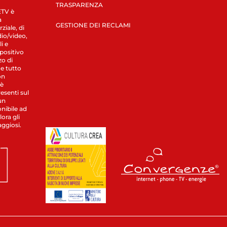
TRASPARENZA
LETV è
a
GESTIONE DEI RECLAMI
ziale, di
dio/video,
i e
spositivo
zo di
 e tutto
on
 è
esenti sul
un
nibile ad
ora gli
aggiosi.