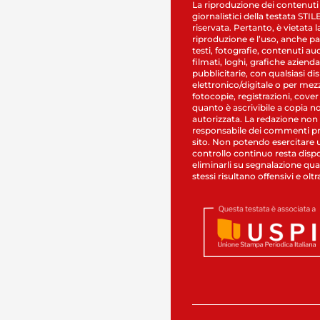
La riproduzione dei contenuti
giornalistici della testata STI
riservata. Pertanto, è vietata l
riproduzione e l’uso, anche par
testi, fotografie, contenuti au
filmati, loghi, grafiche aziendal
pubblicitarie, con qualsiasi di
elettronico/digitale o per mez
fotocopie, registrazioni, cover
quanto è ascrivibile a copia n
autorizzata. La redazione non
responsabile dei commenti pr
sito. Non potendo esercitare 
controllo continuo resta dispo
eliminarli su segnalazione qual
stessi risultano offensivi e oltr