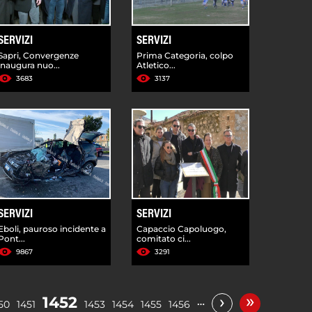
SERVIZI
SERVIZI
Sapri, Convergenze
Prima Categoria, colpo
inaugura nuo...
Atletico...
3683
3137
SERVIZI
SERVIZI
Eboli, pauroso incidente a
Capaccio Capoluogo,
Pont...
comitato ci...
9867
3291
»
›
1452
…
50
1451
1453
1454
1455
1456