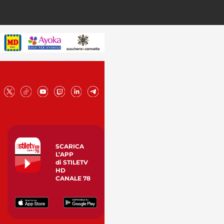
SCARICA
L’APP
di STILETV
HD
CANALE 78