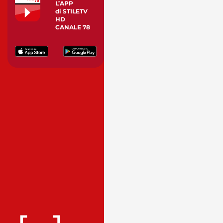
L’APP
di STILETV
HD
CANALE 78