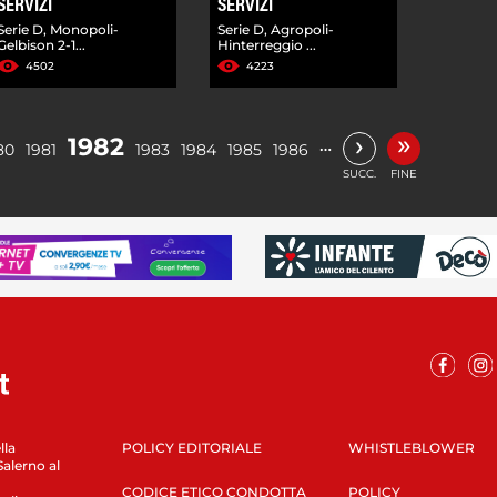
SERVIZI
SERVIZI
Serie D, Monopoli-
Serie D, Agropoli-
Gelbison 2-1...
Hinterreggio ...
4502
4223
»
›
1982
…
80
1981
1983
1984
1985
1986
SUCC.
FINE
lla
POLICY EDITORIALE
WHISTLEBLOWER
Salerno al
CODICE ETICO CONDOTTA
POLICY