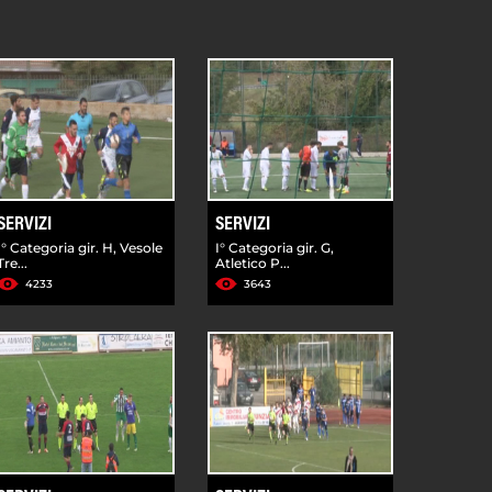
SERVIZI
SERVIZI
I° Categoria gir. H, Vesole
I° Categoria gir. G,
Tre...
Atletico P...
4233
3643