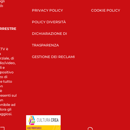
gli
/o
PRIVACY POLICY
COOKIE POLICY
POLICY DIVERSITÀ
ERRESTRE
DICHIARAZIONE DI
TRASPARENZA
LETV è
a
GESTIONE DEI RECLAMI
ziale, di
dio/video,
i e
spositivo
zo di
 e tutto
on
 è
esenti sul
un
nibile ad
ora gli
aggiosi.