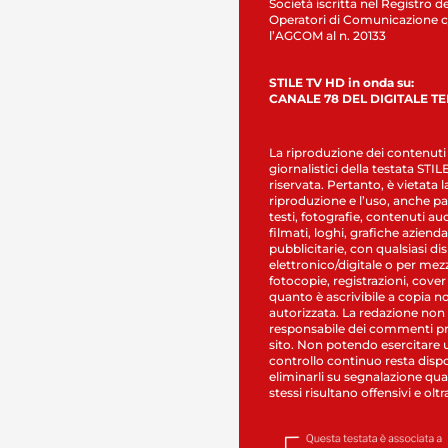
Società iscritta nel Registro de
Operatori di Comunicazione c
l’AGCOM al n. 20133
STILE TV HD in onda su:
CANALE 78 DEL DIGITALE T
La riproduzione dei contenuti
giornalistici della testata STI
riservata. Pertanto, è vietata l
riproduzione e l’uso, anche par
testi, fotografie, contenuti au
filmati, loghi, grafiche aziendal
pubblicitarie, con qualsiasi di
elettronico/digitale o per mez
fotocopie, registrazioni, cover
quanto è ascrivibile a copia n
autorizzata. La redazione non
responsabile dei commenti pr
sito. Non potendo esercitare 
controllo continuo resta dispo
eliminarli su segnalazione qual
stessi risultano offensivi e oltr