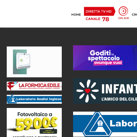
HOME
CR