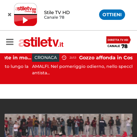
Stile TV HD
OTTIENI
Canale 78
Castellabate, incidente in moto: 27enne in ospedale
CRONACA
21:53
ungo la
AMALFI. Nel pomeriggio odierno, nello specchio acq
antista...