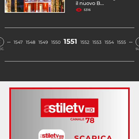
il nuovo B...
5316
‹
1551
…
…
1547
1548
1549
1550
1552
1553
1554
1555
EC.
S
SCARICA