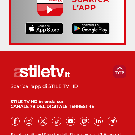
L’APP
Scarica l'app di STILE TV HD
STILE TV HD in onda su:
CANALE 78 DEL DIGITALE TERRESTRE
Testata iscritta nel Registro della Stampa presso il Tribunale di