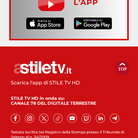
L’APP
Scarica l'app di STILE TV HD
STILE TV HD in onda su:
CANALE 78 DEL DIGITALE TERRESTRE
Testata iscritta nel Registro della Stampa presso il Tribunale di
Salerno al n. 34/2009