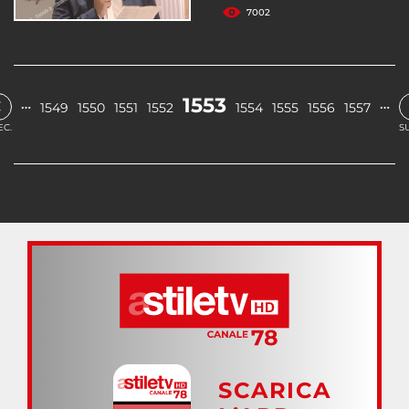
7002
‹
1553
…
…
1549
1550
1551
1552
1554
1555
1556
1557
EC.
S
SCARICA