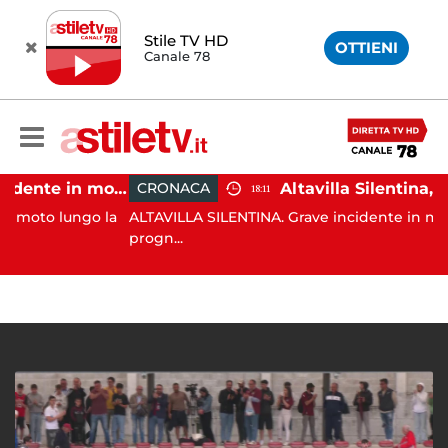
Stile TV HD
OTTIENI
Canale 78
Castellabate, incidente in moto: 27enne in ospedale
CRONACA
18:11
 lungo la
ALTAVILLA SILENTINA. Grave incidente in moto: 19en
progn...