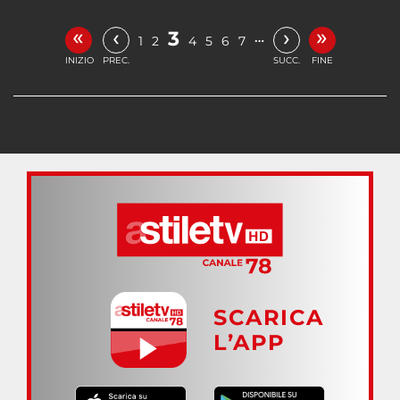
«
»
‹
›
3
…
1
2
4
5
6
7
INIZIO
PREC.
SUCC.
FINE
SCARICA
L’APP