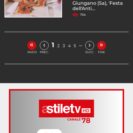
Giungano (Sa), 'Festa
dell'Anti...
734
«
»
‹
›
1
…
2
3
4
5
INIZIO
PREC.
SUCC.
FINE