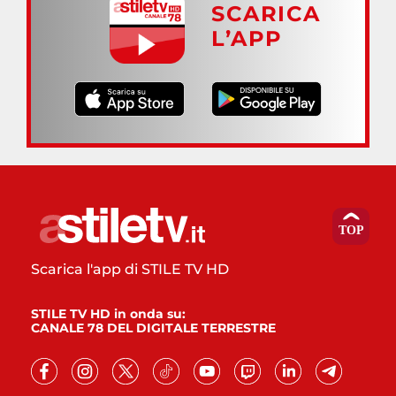
SCARICA
L’APP
Scarica l'app di STILE TV HD
STILE TV HD in onda su:
CANALE 78 DEL DIGITALE TERRESTRE