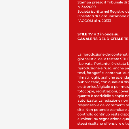
Stampa presso il Tribunale di 
n. 34/2009
Società iscritta nel Registro de
Operatori di Comunicazione c
l’AGCOM al n. 20133
STILE TV HD in onda su:
CANALE 78 DEL DIGITALE T
La riproduzione dei contenuti
giornalistici della testata STI
riservata. Pertanto, è vietata l
riproduzione e l’uso, anche par
testi, fotografie, contenuti au
filmati, loghi, grafiche aziendal
pubblicitarie, con qualsiasi di
elettronico/digitale o per mez
fotocopie, registrazioni, cover
quanto è ascrivibile a copia n
autorizzata. La redazione non
responsabile dei commenti pr
sito. Non potendo esercitare 
controllo continuo resta dispo
eliminarli su segnalazione qual
stessi risultano offensivi e oltr