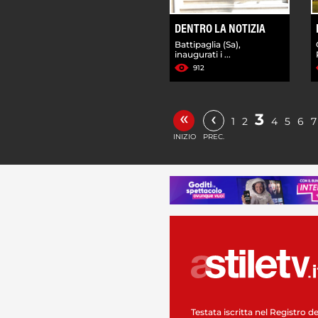
DENTRO LA NOTIZIA
Battipaglia (Sa),
inaugurati i ...
912
«
‹
3
1
2
4
5
6
7
INIZIO
PREC.
Testata iscritta nel Registro de