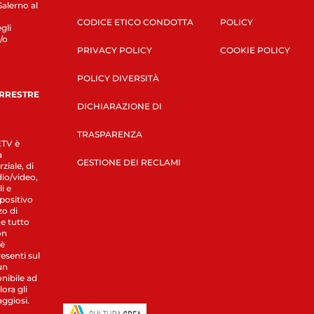
Salerno al
CODICE ETICO CONDOTTA
POLICY
gli
/o
PRIVACY POLICY
COOKIE POLICY
POLICY DIVERSITÀ
ERRESTRE
DICHIARAZIONE DI
TRASPARENZA
LETV è
a
GESTIONE DEI RECLAMI
ziale, di
dio/video,
i e
spositivo
zo di
 e tutto
on
 è
esenti sul
un
nibile ad
ora gli
aggiosi.