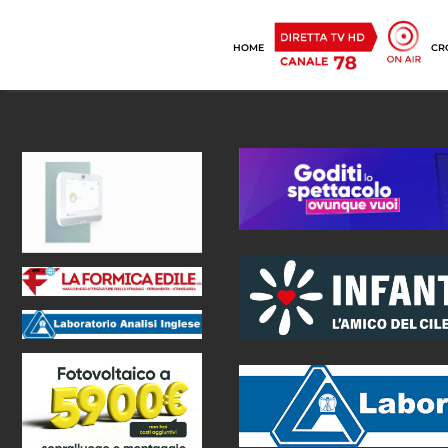
HOME
CR