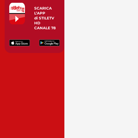
SCARICA
L’APP
di STILETV
HD
CANALE 78