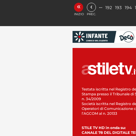
«
‹
…
192
193
194
INIZIO
PREC.
Testata iscritta nel Registro de
Stampa presso il Tribunale di 
n. 34/2009
Società iscritta nel Registro de
Operatori di Comunicazione c
l’AGCOM al n. 20133
STILE TV HD in onda su:
CANALE 78 DEL DIGITALE T