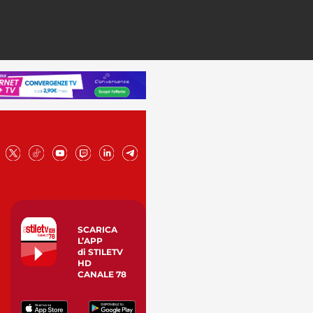
SCARICA
L’APP
di STILETV
HD
CANALE 78