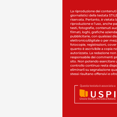
La riproduzione dei contenuti
giornalistici della testata STI
riservata. Pertanto, è vietata l
riproduzione e l’uso, anche par
testi, fotografie, contenuti au
filmati, loghi, grafiche aziendal
pubblicitarie, con qualsiasi di
elettronico/digitale o per mez
fotocopie, registrazioni, cover
quanto è ascrivibile a copia n
autorizzata. La redazione non
responsabile dei commenti pr
sito. Non potendo esercitare 
controllo continuo resta dispo
eliminarli su segnalazione qual
stessi risultano offensivi e oltr