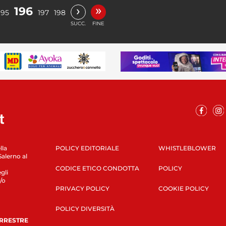
»
›
196
195
197
198
SUCC.
FINE
lla
POLICY EDITORIALE
WHISTLEBLOWER
Salerno al
CODICE ETICO CONDOTTA
POLICY
gli
/o
PRIVACY POLICY
COOKIE POLICY
POLICY DIVERSITÀ
ERRESTRE