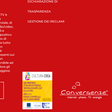
DICHIARAZIONE DI
TRASPARENZA
LETV è
a
GESTIONE DEI RECLAMI
ziale, di
dio/video,
i e
spositivo
zo di
 e tutto
on
 è
esenti sul
un
nibile ad
ora gli
aggiosi.