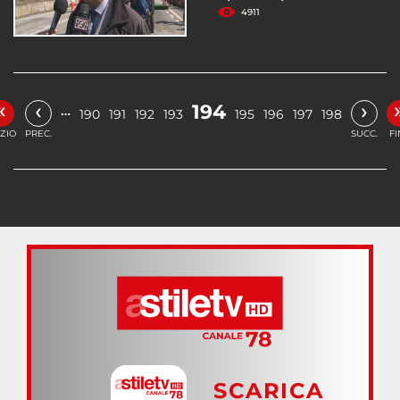
4911
«
‹
›
194
…
190
191
192
193
195
196
197
198
IZIO
PREC.
SUCC.
FI
SCARICA