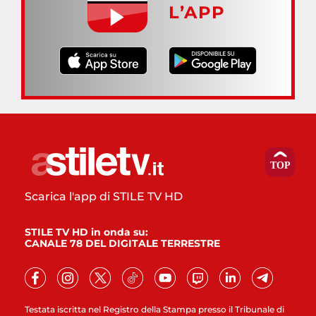
L’APP
Scarica l'app di STILE TV HD
STILE TV HD in onda su:
CANALE 78 DEL DIGITALE TERRESTRE
Testata iscritta nel Registro della Stampa presso il Tribunale di