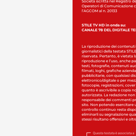
Società iscritta nel Registro de
Operatori di Comunicazione c
l’AGCOM al n. 20133
STILE TV HD in onda su:
CANALE 78 DEL DIGITALE T
La riproduzione dei contenuti
giornalistici della testata STI
riservata. Pertanto, è vietata l
riproduzione e l’uso, anche par
testi, fotografie, contenuti au
filmati, loghi, grafiche aziendal
pubblicitarie, con qualsiasi di
elettronico/digitale o per mez
fotocopie, registrazioni, cover
quanto è ascrivibile a copia n
autorizzata. La redazione non
responsabile dei commenti pr
sito. Non potendo esercitare 
controllo continuo resta dispo
eliminarli su segnalazione qual
stessi risultano offensivi e oltr