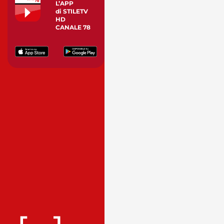
L’APP
di STILETV
HD
CANALE 78