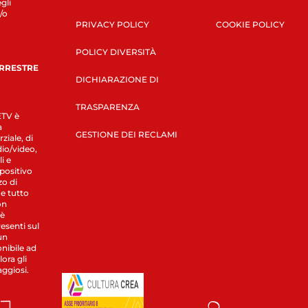
gli
/o
PRIVACY POLICY
COOKIE POLICY
POLICY DIVERSITÀ
ERRESTRE
DICHIARAZIONE DI
TRASPARENZA
LETV è
a
GESTIONE DEI RECLAMI
ziale, di
dio/video,
i e
spositivo
zo di
 e tutto
on
 è
esenti sul
un
nibile ad
ora gli
aggiosi.