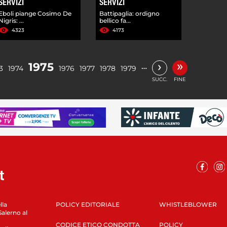
SERVIZI
SERVIZI
Eboli piange Cosimo De
Battipaglia: ordigno
Nigris: ...
bellico fa...
4323
4173
»
›
1975
…
3
1974
1976
1977
1978
1979
SUCC.
FINE
lla
POLICY EDITORIALE
WHISTLEBLOWER
Salerno al
CODICE ETICO CONDOTTA
POLICY