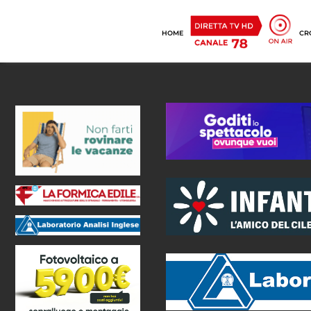
HOME
CR