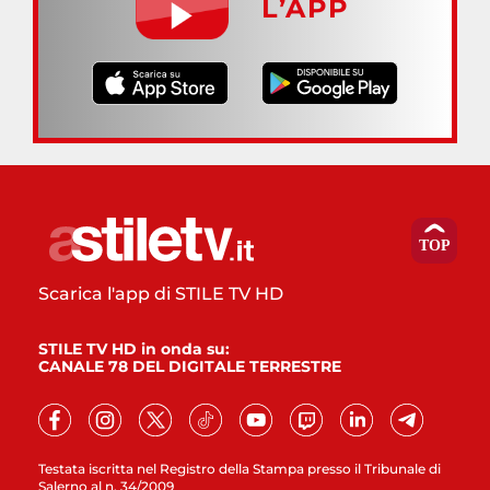
L’APP
Scarica l'app di STILE TV HD
STILE TV HD in onda su:
CANALE 78 DEL DIGITALE TERRESTRE
Testata iscritta nel Registro della Stampa presso il Tribunale di
Salerno al n. 34/2009