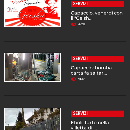
SERVIZI
Capaccio, venerdì con
il "Geish...
4692
SERVIZI
Capaccio: bomba
carta fa saltar...
7612
SERVIZI
Eboli, furto nella
villetta di ...