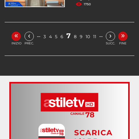
1750
«
»
‹
›
7
…
…
3
4
5
6
8
9
10
11
INIZIO
PREC.
SUCC.
FINE
SCARICA