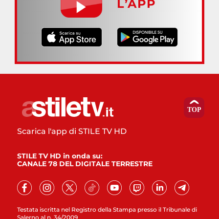
L’APP
Scarica l'app di STILE TV HD
STILE TV HD in onda su:
CANALE 78 DEL DIGITALE TERRESTRE
Testata iscritta nel Registro della Stampa presso il Tribunale di
Salerno al n. 34/2009