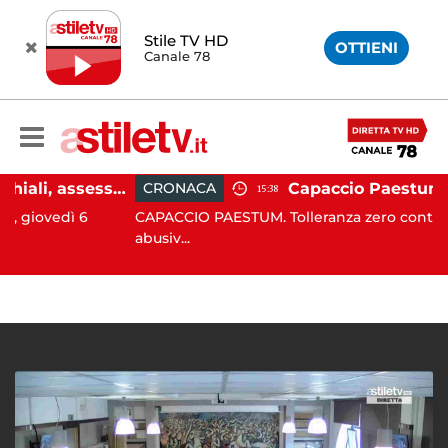
Stile TV HD
OTTIENI
Canale 78
Emergenza cinghiali, assessora Serluca: “Al via il Tavolo tecnico permanente della Regione Campania”
CRONACA
15:38
edì 6
CAPACCIO PAESTUM. Tolleranza zero contro l'occu
abusiv...