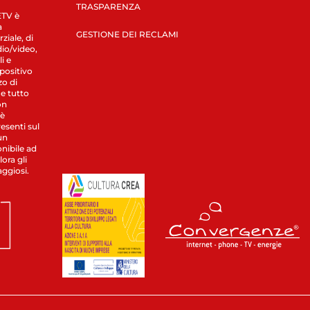
TRASPARENZA
LETV è
a
GESTIONE DEI RECLAMI
ziale, di
dio/video,
i e
spositivo
zo di
 e tutto
on
 è
esenti sul
un
nibile ad
ora gli
aggiosi.