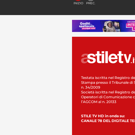
INIZIO
PREC.
Testata iscritta nel Registro de
Stampa presso il Tribunale di 
n. 34/2009
Società iscritta nel Registro de
Operatori di Comunicazione c
l’AGCOM al n. 20133
STILE TV HD in onda su:
CANALE 78 DEL DIGITALE T