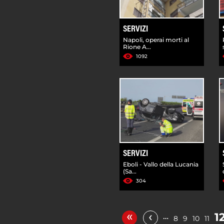
SERVIZI
Napoli, operai morti al
Rione A...
1092
SERVIZI
Eboli - Vallo della Lucania
(Sa...
304
«
‹
1
…
8
9
10
11