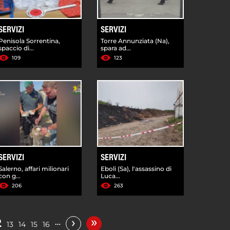
SERVIZI
SERVIZI
Penisola Sorrentina,
Torre Annunziata (Na),
spaccio di...
spara ad...
109
123
SERVIZI
SERVIZI
Salerno, affari milionari
Eboli (Sa), l'assassino di
con g...
Luca...
206
263
»
›
2
…
13
14
15
16