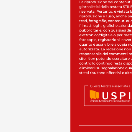
La riproduzione dei contenuti
giornalistici della testata STI
riservata. Pertanto, è vietata l
riproduzione e l’uso, anche par
testi, fotografie, contenuti au
filmati, loghi, grafiche aziendal
pubblicitarie, con qualsiasi di
elettronico/digitale o per mez
fotocopie, registrazioni, cover
quanto è ascrivibile a copia n
autorizzata. La redazione non
responsabile dei commenti pr
sito. Non potendo esercitare 
controllo continuo resta dispo
eliminarli su segnalazione qual
stessi risultano offensivi e oltr