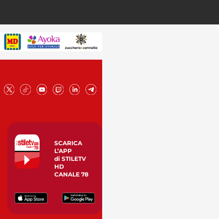
SCARICA
L’APP
di STILETV
HD
CANALE 78