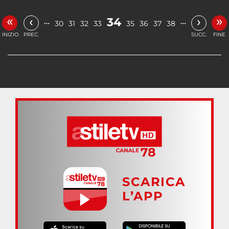
«
»
‹
›
34
…
…
30
31
32
33
35
36
37
38
INIZIO
PREC.
SUCC.
FINE
SCARICA
L’APP