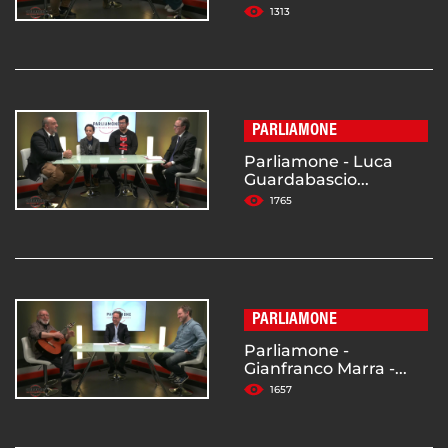
1313
PARLIAMONE
Parliamone - Luca
Guardabascio...
1765
PARLIAMONE
Parliamone -
Gianfranco Marra -...
1657