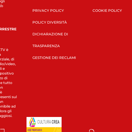
gli
/o
PRIVACY POLICY
COOKIE POLICY
POLICY DIVERSITÀ
ERRESTRE
DICHIARAZIONE DI
TRASPARENZA
LETV è
a
GESTIONE DEI RECLAMI
ziale, di
dio/video,
i e
spositivo
zo di
 e tutto
on
 è
esenti sul
un
nibile ad
ora gli
aggiosi.