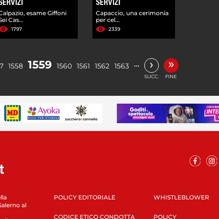
SERVIZI
SERVIZI
Calpazio, esame Giffoni
Capaccio, una cerimonia
Sei Cas...
per cel...
1797
2339
»
›
1559
…
7
1558
1560
1561
1562
1563
SUCC.
FINE
lla
POLICY EDITORIALE
WHISTLEBLOWER
Salerno al
CODICE ETICO CONDOTTA
POLICY