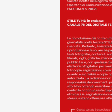
Società iscritta nel Registro de
Operatori di Comunicazione c
l’AGCOM al n. 20133
STILE TV HD in onda su:
CANALE 78 DEL DIGITALE T
La riproduzione dei contenuti
giornalistici della testata STI
riservata. Pertanto, è vietata l
riproduzione e l’uso, anche par
testi, fotografie, contenuti au
filmati, loghi, grafiche aziendal
pubblicitarie, con qualsiasi di
elettronico/digitale o per mez
fotocopie, registrazioni, cover
quanto è ascrivibile a copia n
autorizzata. La redazione non
responsabile dei commenti pr
sito. Non potendo esercitare 
controllo continuo resta dispo
eliminarli su segnalazione qual
stessi risultano offensivi e oltr