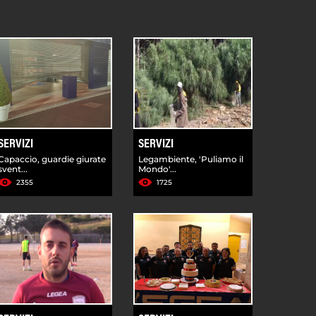
SERVIZI
SERVIZI
Capaccio, guardie giurate
Legambiente, 'Puliamo il
svent...
Mondo'...
2355
1725