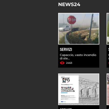
NEWS24
SERVIZI
Capaccio, vasto incendio
di ste...
2463