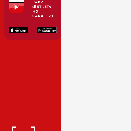
L’APP
di STILETV
HD
CANALE 78