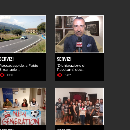
SERVIZI
SERVIZI
Roccadaspide, a Fabio
'Dichiarazione di
Emanuele ...
Paestum', doc...
1960
1987