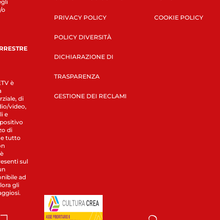
gli
/o
PRIVACY POLICY
COOKIE POLICY
POLICY DIVERSITÀ
ERRESTRE
DICHIARAZIONE DI
TRASPARENZA
LETV è
a
GESTIONE DEI RECLAMI
ziale, di
dio/video,
i e
spositivo
zo di
 e tutto
on
 è
esenti sul
un
nibile ad
ora gli
aggiosi.