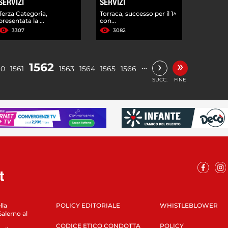
SERVIZI
SERVIZI
Terza Categoria,
Torraca, successo per il 1^
presentata la ...
con...
3307
3082
»
›
1562
…
60
1561
1563
1564
1565
1566
SUCC.
FINE
lla
POLICY EDITORIALE
WHISTLEBLOWER
Salerno al
CODICE ETICO CONDOTTA
POLICY