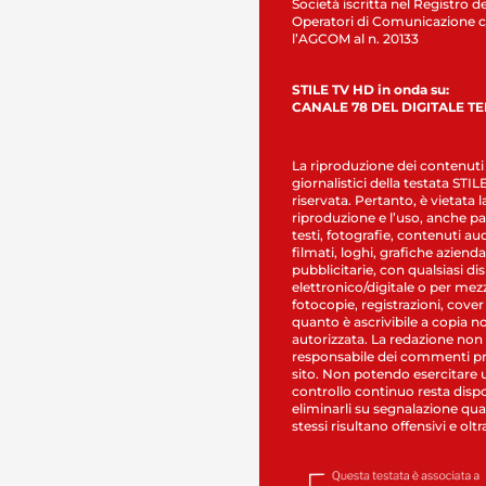
Società iscritta nel Registro de
Operatori di Comunicazione c
l’AGCOM al n. 20133
STILE TV HD in onda su:
CANALE 78 DEL DIGITALE T
La riproduzione dei contenuti
giornalistici della testata STI
riservata. Pertanto, è vietata l
riproduzione e l’uso, anche par
testi, fotografie, contenuti au
filmati, loghi, grafiche aziendal
pubblicitarie, con qualsiasi di
elettronico/digitale o per mez
fotocopie, registrazioni, cover
quanto è ascrivibile a copia n
autorizzata. La redazione non
responsabile dei commenti pr
sito. Non potendo esercitare 
controllo continuo resta dispo
eliminarli su segnalazione qual
stessi risultano offensivi e oltr