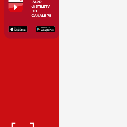
L’APP
di STILETV
HD
CANALE 78