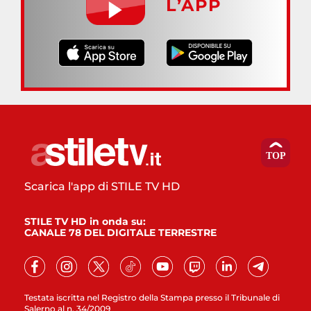
L’APP
Scarica l'app di STILE TV HD
STILE TV HD in onda su:
CANALE 78 DEL DIGITALE TERRESTRE
Testata iscritta nel Registro della Stampa presso il Tribunale di
Salerno al n. 34/2009