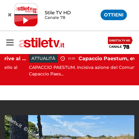
Stile TV HD
OTTIENI
Canale 78
Paestum, Codacons scrive al ministro Giuli: "Rilanciare scavi dell'Anfiteatro nell'area archeologica"
ATTUALITÀ
15:05
al
CAPACCIO PAESTUM. Incisiva azione del Comune di
Capaccio Paes...