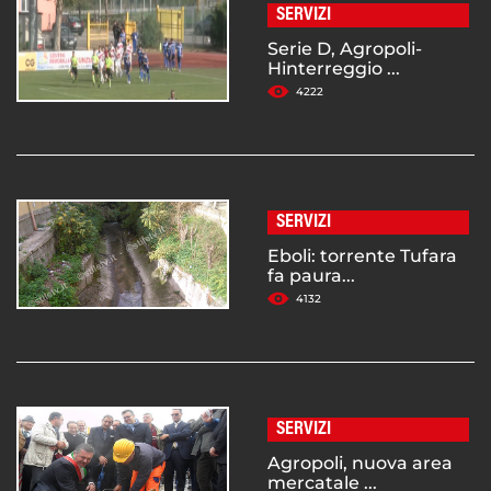
SERVIZI
Serie D, Agropoli-
Hinterreggio ...
4222
SERVIZI
Eboli: torrente Tufara
fa paura...
4132
SERVIZI
Agropoli, nuova area
mercatale ...