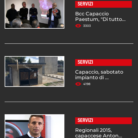
SERVIZI
Bcc Capaccio
Paestum, "Di tutto...
3303
SERVIZI
Capaccio, sabotato
impianto di ...
4198
SERVIZI
Regionali 2015,
capaccese Anton...