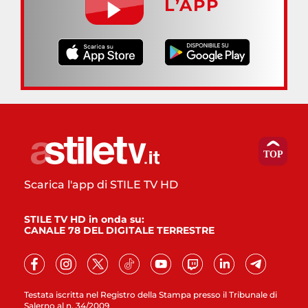
L’APP
Scarica l'app di STILE TV HD
STILE TV HD in onda su:
CANALE 78 DEL DIGITALE TERRESTRE
Testata iscritta nel Registro della Stampa presso il Tribunale di
Salerno al n. 34/2009