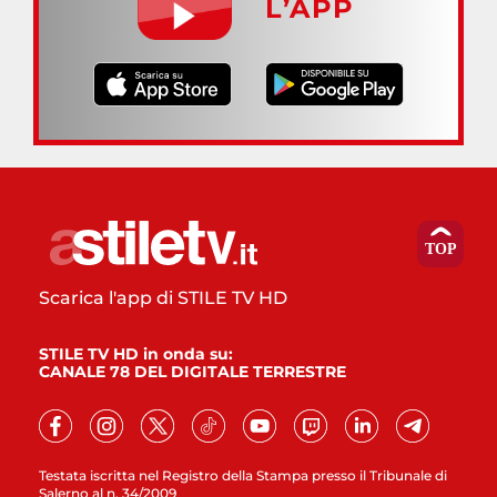
L’APP
Scarica l'app di STILE TV HD
STILE TV HD in onda su:
CANALE 78 DEL DIGITALE TERRESTRE
Testata iscritta nel Registro della Stampa presso il Tribunale di
Salerno al n. 34/2009