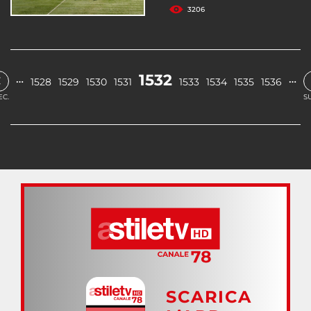
3206
‹
1532
…
…
1528
1529
1530
1531
1533
1534
1535
1536
EC.
S
SCARICA