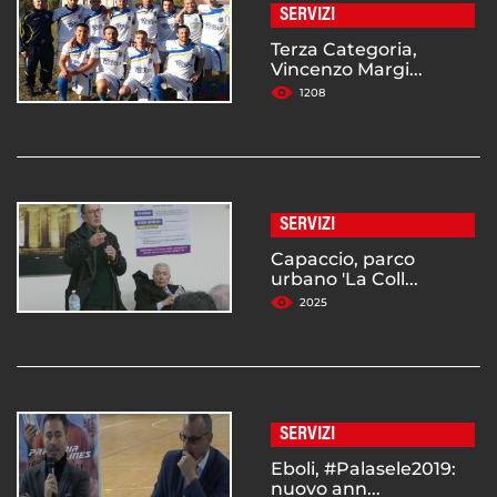
SERVIZI
Terza Categoria,
Vincenzo Margi...
1208
SERVIZI
Capaccio, parco
urbano 'La Coll...
2025
SERVIZI
Eboli, #Palasele2019:
nuovo ann...