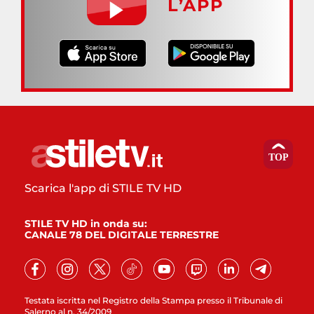
L’APP
Scarica l'app di STILE TV HD
STILE TV HD in onda su:
CANALE 78 DEL DIGITALE TERRESTRE
Testata iscritta nel Registro della Stampa presso il Tribunale di
Salerno al n. 34/2009