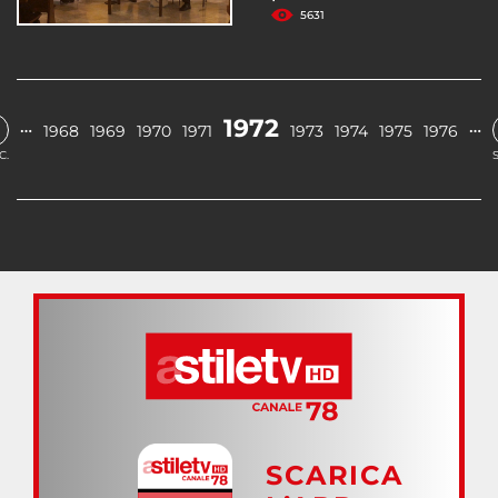
5631
1972
…
…
1968
1969
1970
1971
1973
1974
1975
1976
C.
SCARICA