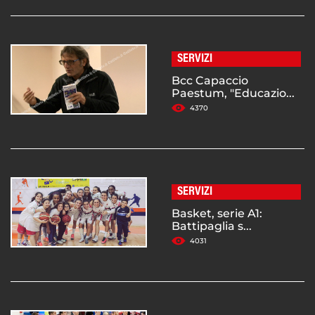
SERVIZI
Bcc Capaccio
Paestum, "Educazio...
4370
SERVIZI
Basket, serie A1:
Battipaglia s...
4031