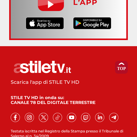
L’APP
Scarica l'app di STILE TV HD
STILE TV HD in onda su:
CANALE 78 DEL DIGITALE TERRESTRE
Testata iscritta nel Registro della Stampa presso il Tribunale di
Salerno al n. 34/2009