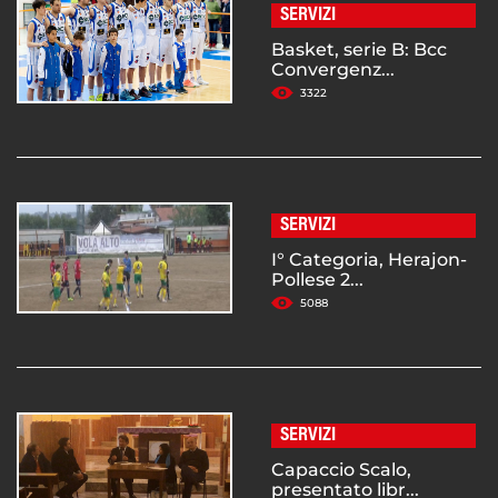
SERVIZI
Basket, serie B: Bcc
Convergenz...
3322
SERVIZI
I° Categoria, Herajon-
Pollese 2...
5088
SERVIZI
Capaccio Scalo,
presentato libr...