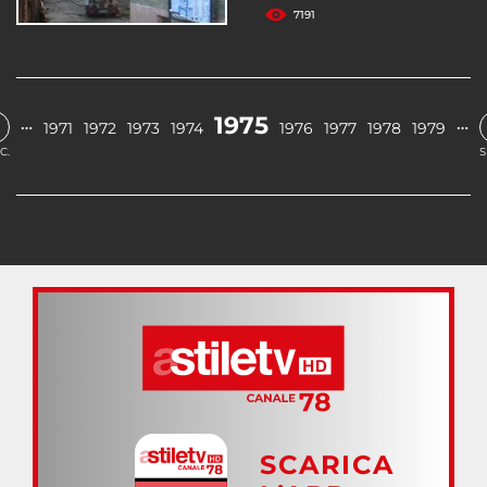
7191
1975
…
…
1971
1972
1973
1974
1976
1977
1978
1979
C.
S
SCARICA