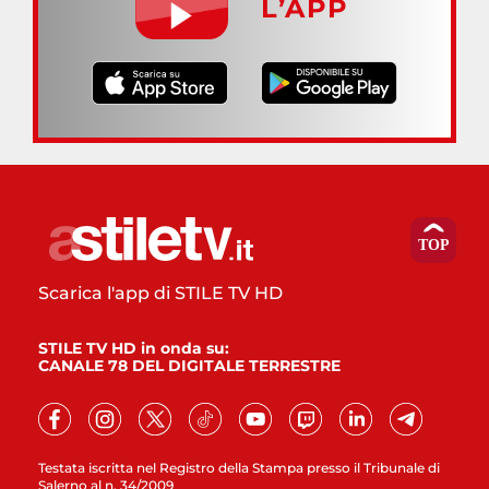
L’APP
Scarica l'app di STILE TV HD
STILE TV HD in onda su:
CANALE 78 DEL DIGITALE TERRESTRE
Testata iscritta nel Registro della Stampa presso il Tribunale di
Salerno al n. 34/2009