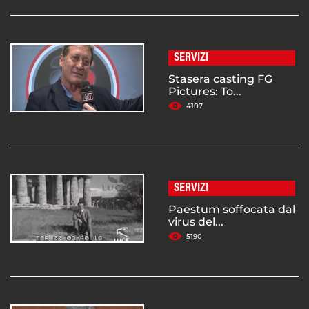
SERVIZI
Stasera casting FG
Pictures: To...
4107
SERVIZI
Paestum soffocata dal
virus del...
5190