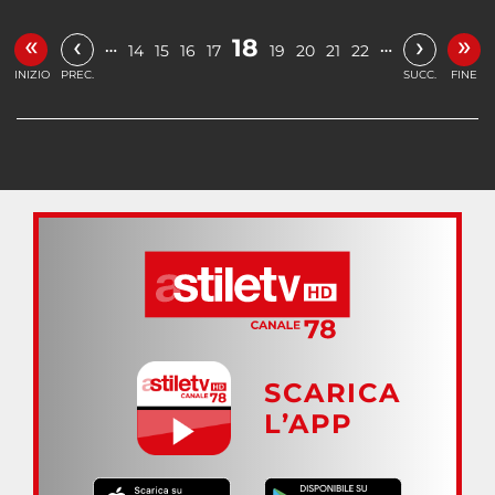
«
»
‹
›
18
…
…
14
15
16
17
19
20
21
22
INIZIO
PREC.
SUCC.
FINE
SCARICA
L’APP