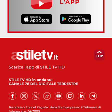
L’APP
Scarica l'app di STILE TV HD
STILE TV HD in onda su:
CANALE 78 DEL DIGITALE TERRESTRE
Testata iscritta nel Registro della Stampa presso il Tribunale di
Salerno al n. 34/2009