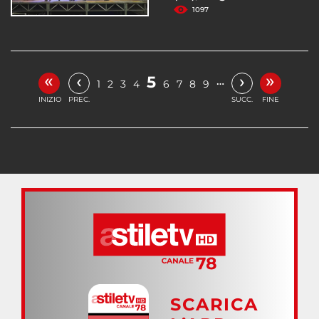
1097
«
»
‹
›
5
…
1
2
3
4
6
7
8
9
INIZIO
PREC.
SUCC.
FINE
SCARICA