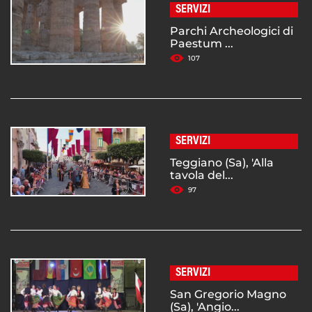
SERVIZI
Parchi Archeologici di
Paestum ...
107
SERVIZI
Teggiano (Sa), 'Alla
tavola del...
97
SERVIZI
San Gregorio Magno
(Sa), 'Angio...