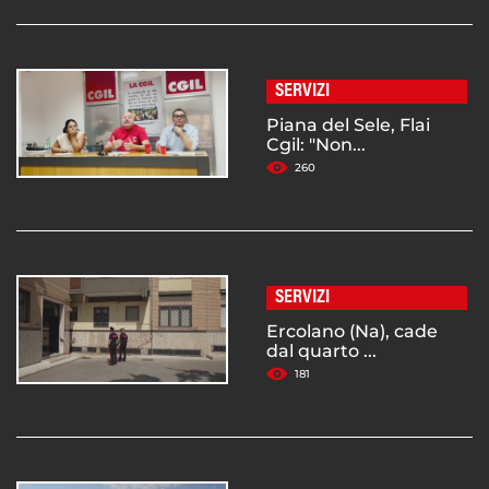
SERVIZI
Piana del Sele, Flai
Cgil: "Non...
260
SERVIZI
Ercolano (Na), cade
dal quarto ...
181