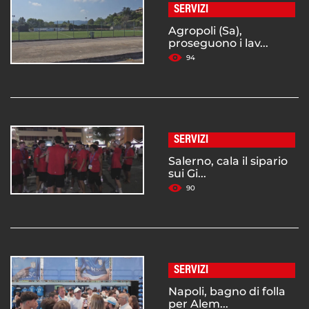
SERVIZI
Agropoli (Sa),
proseguono i lav...
94
SERVIZI
Salerno, cala il sipario
sui Gi...
90
SERVIZI
Napoli, bagno di folla
per Alem...