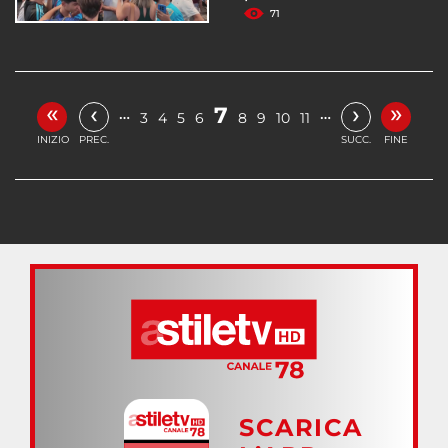
71
«
»
‹
›
7
…
…
3
4
5
6
8
9
10
11
INIZIO
PREC.
SUCC.
FINE
SCARICA