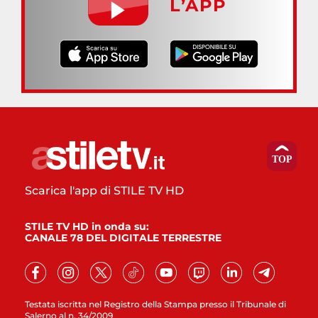
L’APP
Scarica l'app di STILE TV HD
STILE TV HD in onda su:
CANALE 78 DEL DIGITALE TERRESTRE
Testata iscritta nel Registro della Stampa presso il Tribunale di
Salerno al n. 34/2009