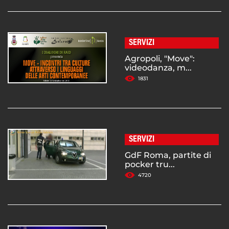
SERVIZI
Agropoli, "Move":
videodanza, m...
1831
SERVIZI
GdF Roma, partite di
pocker tru...
4720