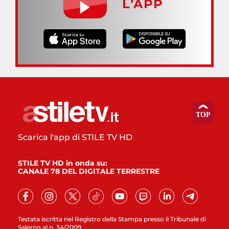
L’APP
Scarica l'app di STILE TV HD
STILE TV HD in onda su:
CANALE 78 DEL DIGITALE TERRESTRE
Testata iscritta nel Registro della Stampa presso il Tribunale di
Salerno al n. 34/2009