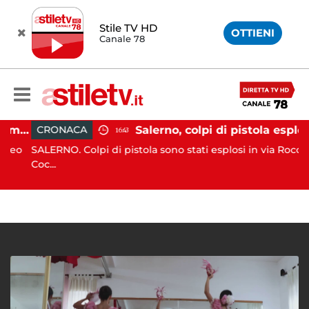
Stile TV HD
OTTIENI
Canale 78
Gozzo affonda in Costiera Amalfitana: occupanti soccorsi da altri natanti
Salerno, colpi di pistola esplosi a Pastena: paura tra i residenti
CRONACA
16:43
eo
SALERNO. Colpi di pistola sono stati esplosi in via Rocco
Coc...