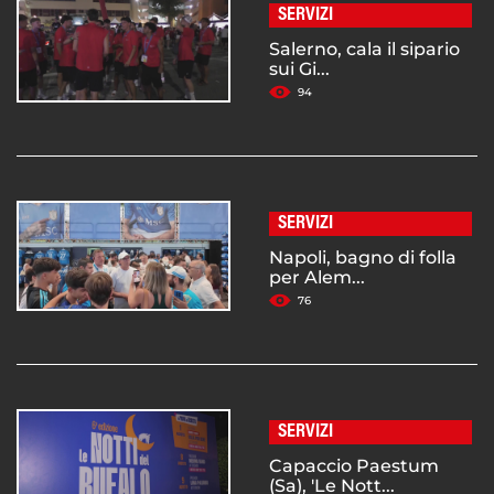
SERVIZI
Salerno, cala il sipario
sui Gi...
94
SERVIZI
Napoli, bagno di folla
per Alem...
76
SERVIZI
Capaccio Paestum
(Sa), 'Le Nott...