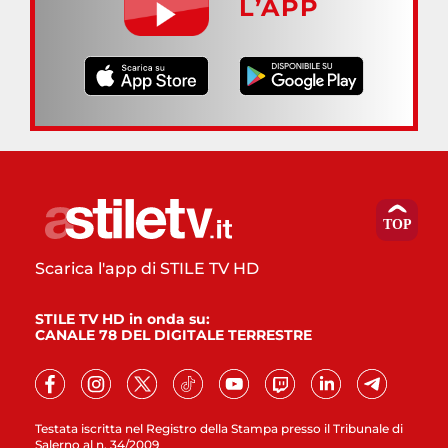
L’APP
Scarica l'app di STILE TV HD
STILE TV HD in onda su:
CANALE 78 DEL DIGITALE TERRESTRE
Testata iscritta nel Registro della Stampa presso il Tribunale di
Salerno al n. 34/2009