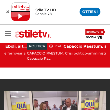
Stile TV HD
OTTIENI
Canale 78
Caos alla stazione di Eboli, alterco a bordo: malore per la capotreno e Intercity per Taranto fermo per ore
POLITICA
12:02
roviaria
CAPACCIO PAESTUM. Crisi politico-amministrativa a
Capaccio Pa...