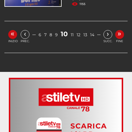
1155
«
»
‹
›
10
…
…
6
7
8
9
11
12
13
14
INIZIO
PREC.
SUCC.
FINE
SCARICA