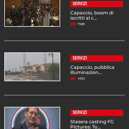
SERVIZI
Capaccio, boom di
iscritti al c...
7589
SERVIZI
Capaccio, pubblica
illuminazion...
4922
SERVIZI
Stasera casting FG
Pictures: To...