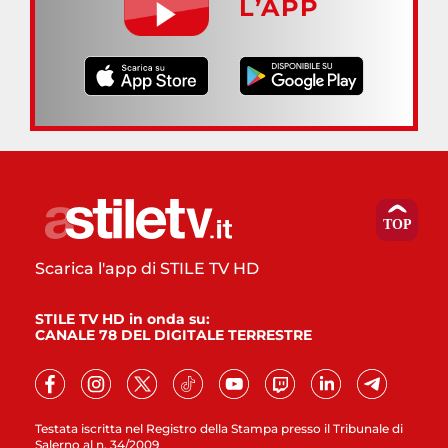
L’APP
Scarica l'app di STILE TV HD
STILE TV HD in onda su:
CANALE 78 DEL DIGITALE TERRESTRE
Testata iscritta nel Registro della Stampa presso il Tribunale di
Salerno al n. 34/2009