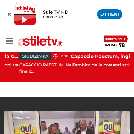
Stile TV HD
OTTIENI
Canale 78
Capaccio Paestum, istituita la Guardia Medica Turistica presso il Psaut di Piazza Santini
Capaccio Paestum, ingiurie alla Polizia Municipale sui social: indagat
GIUDIZIARIA
12:25
i tra
CAPACCIO PAESTUM. Nell’ambito delle costanti attività
finaliz...