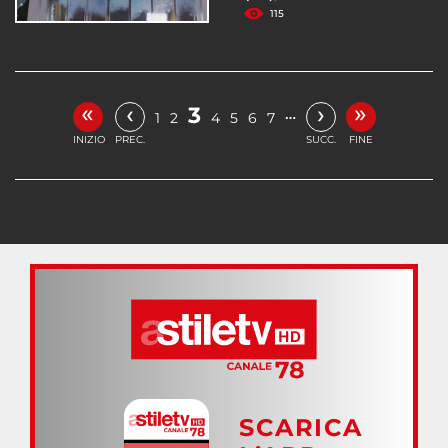
115
«
»
‹
›
3
…
1
2
4
5
6
7
INIZIO
PREC.
SUCC.
FINE
SCARICA