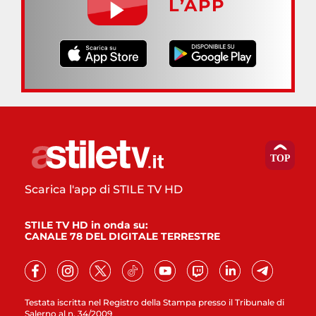
L’APP
Scarica l'app di STILE TV HD
STILE TV HD in onda su:
CANALE 78 DEL DIGITALE TERRESTRE
Testata iscritta nel Registro della Stampa presso il Tribunale di
Salerno al n. 34/2009