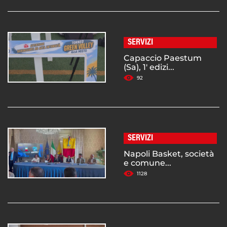
SERVIZI
Capaccio Paestum
(Sa), 1' edizi...
92
SERVIZI
Napoli Basket, società
e comune...
1128