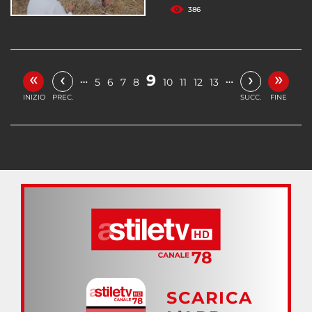
386
«
»
‹
›
9
…
…
5
6
7
8
10
11
12
13
INIZIO
PREC.
SUCC.
FINE
SCARICA