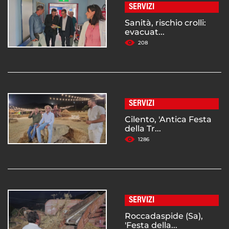
SERVIZI
Sanità, rischio crolli:
evacuat...
208
SERVIZI
Cilento, 'Antica Festa
della Tr...
1286
SERVIZI
Roccadaspide (Sa),
'Festa della...