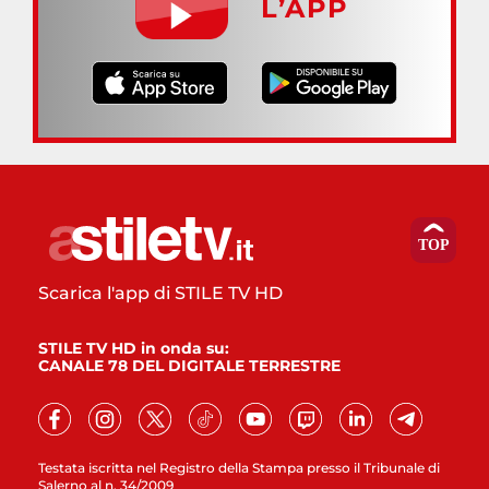
L’APP
Scarica l'app di STILE TV HD
STILE TV HD in onda su:
CANALE 78 DEL DIGITALE TERRESTRE
Testata iscritta nel Registro della Stampa presso il Tribunale di
Salerno al n. 34/2009