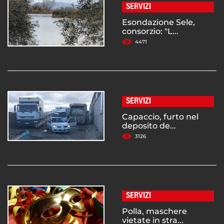
SERVIZI
Esondazione Sele,
consorzio: "L...
4471
SERVIZI
Capaccio, furto nel
deposito de...
3126
SERVIZI
Polla, maschere
vietate in stra...