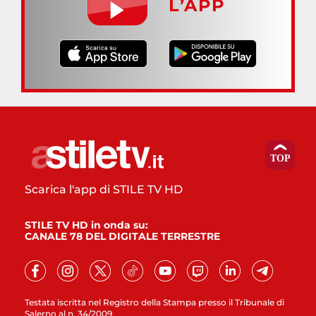
L’APP
Scarica l'app di STILE TV HD
STILE TV HD in onda su:
CANALE 78 DEL DIGITALE TERRESTRE
Testata iscritta nel Registro della Stampa presso il Tribunale di
Salerno al n. 34/2009